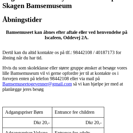
Skagen Bamsemuseum
Åbningstider
Bamsemuseet kan åbnes efter aftale eller ved henvendelse på
Iscafeen, Oddevej 2A.
Dertil kan du altid kontakte os på tlf.: 98442108 / 40187173 for
åbning når du har tid.
Hvis du som skoleklasse eller større gruppe ønsker at besøge vores
lille Bamsemuseum vil vi gerne opfordre jer til at kontakte os i
forvejen enten på telefon 98442108 eller via mail på
Bamsemuseetogevenner@gmail.com
så vi kan hjælpe jer med at
planlægge jeres besøg
Adgangspriser Børn
Entrance fee children
Dkr 20,-
Dkr 20,-
Adgangspriser Voksne
Entrance fee adults