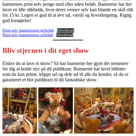
bamsernes print-selv penge med eller uden beløb. Bamserne har her
lavet en lille slikbutik, hvor deres venner selv kan blande en skål slik
for 15 kr. Legen er god til at øve tal, værdi og hovedregning. Rigtig
god fornøjelse!
Print-selv bamsepenge m/beløb
Download
Print-selv bamsepenge u/beløb
Download
Bliv stjernen i dit eget show
Elsker du at lave et show? Så har bamserne her gjort det nemmere
for dig at holde styr på dit publikum. Bamserne har lavet billetter
som du kan printe, klippe ud og dele ud til alle du kender, så du er
garanteret et flot publikum til dit fantastiske show.