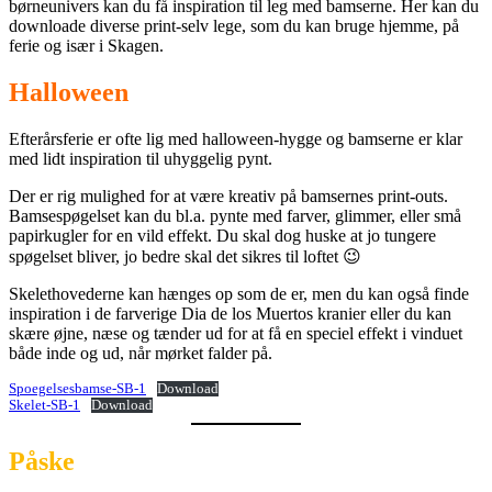
børneunivers kan du få inspiration til leg med bamserne. Her kan du
downloade diverse print-selv lege, som du kan bruge hjemme, på
ferie og især i Skagen.
Halloween
Efterårsferie er ofte lig med halloween-hygge og bamserne er klar
med lidt inspiration til uhyggelig pynt.
Der er rig mulighed for at være kreativ på bamsernes print-outs.
Bamsespøgelset kan du bl.a. pynte med farver, glimmer, eller små
papirkugler for en vild effekt. Du skal dog huske at jo tungere
spøgelset bliver, jo bedre skal det sikres til loftet 😉
Skelethovederne kan hænges op som de er, men du kan også finde
inspiration i de farverige Dia de los Muertos kranier eller du kan
skære øjne, næse og tænder ud for at få en speciel effekt i vinduet
både inde og ud, når mørket falder på.
Spoegelsesbamse-SB-1
Download
Skelet-SB-1
Download
Påske