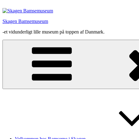
Videre
til
indhold
Skagen Bamsemuseum
-et vidunderligt lille museum på toppen af Danmark.
Velkommen hos Bamserne i Skagen