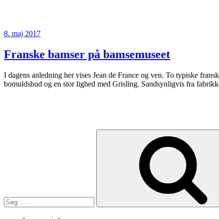
Udgivet
8. maj 2017
den
Franske bamser på bamsemuseet
I dagens anledning her vises Jean de France og ven. To typiske franske 
bomuldshud og en stor lighed med Grisling. Sandsynligvis fra fabrikk
Søg
efter: