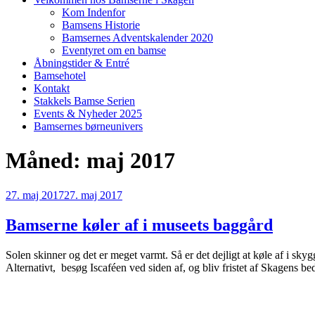
Kom Indenfor
Bamsens Historie
Bamsernes Adventskalender 2020
Eventyret om en bamse
Åbningstider & Entré
Bamsehotel
Kontakt
Stakkels Bamse Serien
Events & Nyheder 2025
Bamsernes børneunivers
Måned:
maj 2017
Udgivet
27. maj 2017
27. maj 2017
den
Bamserne køler af i museets baggård
Solen skinner og det er meget varmt. Så er det dejligt at køle af i sky
Alternativt, besøg Iscaféen ved siden af, og bliv fristet af Skagens bed