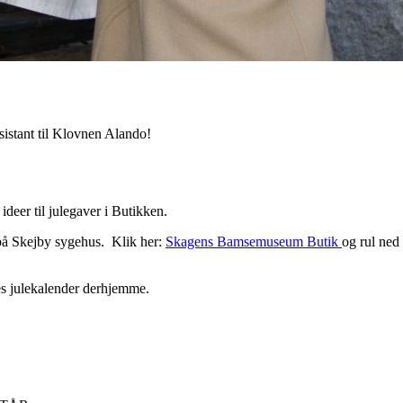
istant til Klovnen Alando!
ideer til julegaver i Butikken.
på Skejby sygehus. Klik her:
Skagens Bamsemuseum Butik
og rul ne
es julekalender derhjemme.