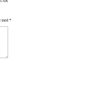
YTÅR
et med
*