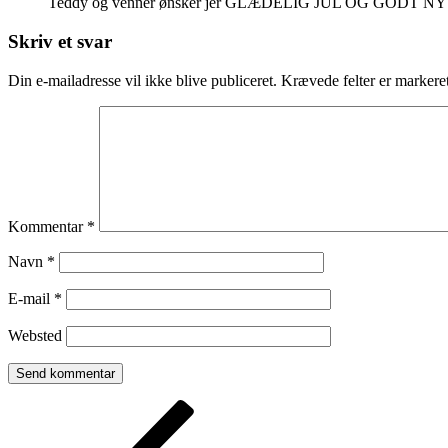
Teddy og venner ønsker jer GLÆDELIG JUL OG GODT N
Skriv et svar
Din e-mailadresse vil ikke blive publiceret.
Krævede felter er marker
Kommentar
*
Navn
*
E-mail
*
Websted
Indlægsnavigation
Forrige
indlæg