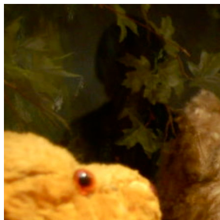
Videre
til
indhold