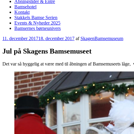
Åbningstider & Entré
Bamsehotel
Kontakt
Stakkels Bamse Serien
Events & Nyheder 2025
Bamsernes børneunivers
Udgivet
11. december 2017
18. december 2017
af
SkagenBamsemuseum
den
Jul på Skagens Bamsemuseet
Det var så hyggelig at være med til åbningen af Bamsemuseets låge, 